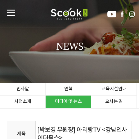
NEWS
인사말
연혁
교육시설안내
사업소개
미디어 및 뉴스
오시는 길
[박보경 부원장] 아리랑TV <강남인사
제목
이더픽스>