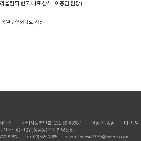
올림픽 한국 대표 참석 (이종임 원장)
원 / 협회 1호 지정
요리학원
사업자등록번호 : 131-50-00987
원장 : 이종임
대표 : 
도산대로61길 27 (청담동) 수도빌딩 5, 6층
)762-8282
Fax. 02)555-2885
e-mail. hansik1965@naver.com