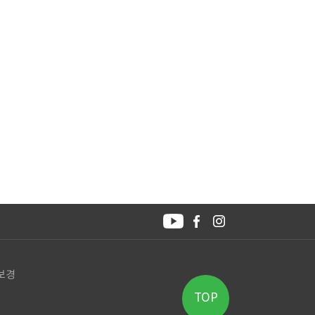
박보경
TOP