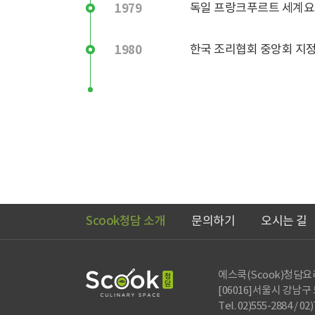
1979
독일 프랑크푸르트 세계요리
1980
한국 조리협회 중앙회 지정학
Scook청담 소개
문의하기
오시는 길
에스쿡(Scook)청담
[06016]서울시 강남구 
Tel. 02)555-2884 / 02