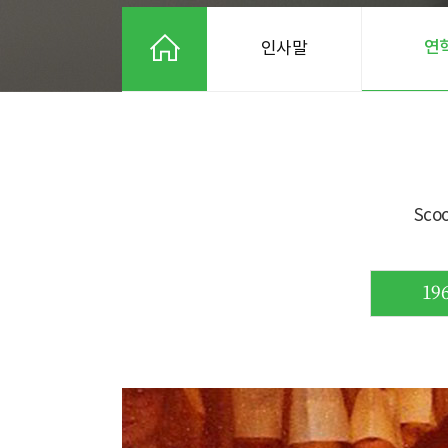
연
인사말
Sc
196