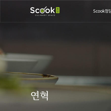
Scook청
연혁