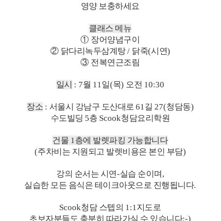
영양 보충하세요
클래스 메뉴
①
장어양념구이
②
닭다리녹두삼계탕
/
닭죽
(
시연
)
③
전복연근조림
일시
: 7
월
11
일
(
목
)
오전
10:30
장소
:
서울시 강남구 도산대로
61
길
27(
청담동
)
수도빌딩
5
층
Scook
청담요리학원
건물
1
층에 발렛파킹 가능합니다
(
주차비는 지원되고 발렛비용은 본인 부담
)
강의 순서는 시연
-
실습 순이며
,
실습한 모든 음식은 테이크아웃으로 진행됩니다
.
Scook
청담 스텝의
1:1
지도로
초보자분들도 충분히 따라가실 수 있습니다
:-)