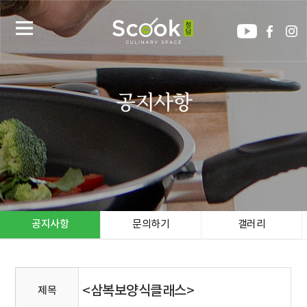
공지사항
공지사항
문의하기
갤러리
<삼복보양식클래스>
제목